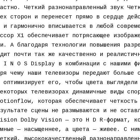
астно. Четкий разнонаправленный звук Чет
ех сторон и перенесет прямо в сердце дей
 и гармонично вписывается в любой соврем
ссор X1 обеспечивает потрясающее изображ
и. А благодаря технологии повышения разр
дит почти так же качественно и реалистич
 I N O S Display в комбинации с нашими ф
ря чему наши телевизоры передают больше 
 оптимизирует его, чтобы цвета выглядели
екоторых телевизорах динамичные виды спо
otionflow, которая обеспечивает четкость
зультате сцены не размываются и не остав
ision Dolby Vision — это H D R-формат, к
мные — насыщеннее, а цвета — живее. С ни
еткий, высококачественный разнонаправлен