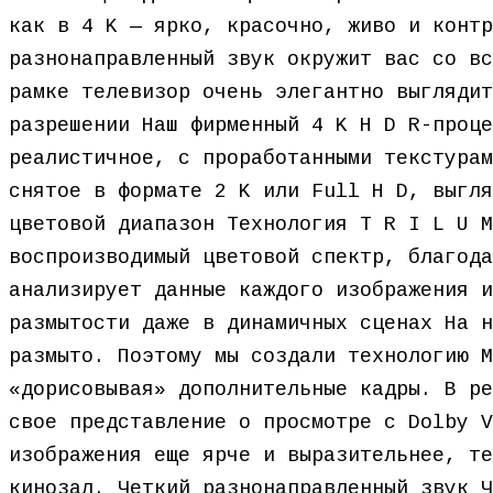
как в 4 K — ярко, красочно, живо и контр
разнонаправленный звук окружит вас со вс
рамке телевизор очень элегантно выглядит
разрешении Наш фирменный 4 K H D R-проце
реалистичное, с проработанными текстурам
снятое в формате 2 K или Full H D, выгля
цветовой диапазон Технология T R I L U M
воспроизводимый цветовой спектр, благода
анализирует данные каждого изображения и
размытости даже в динамичных сценах На н
размыто. Поэтому мы создали технологию M
«дорисовывая» дополнительные кадры. В ре
свое представление о просмотре с Dolby V
изображения еще ярче и выразительнее, те
кинозал. Четкий разнонаправленный звук Ч