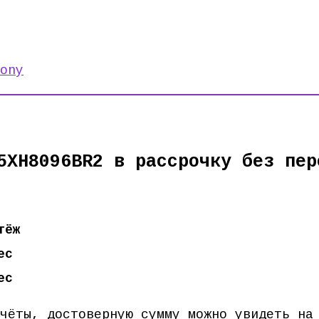
ony
5XH8096BR2 в рассрочку без пер
тёж
ес
ес
счёты, достоверную сумму можно увидеть н