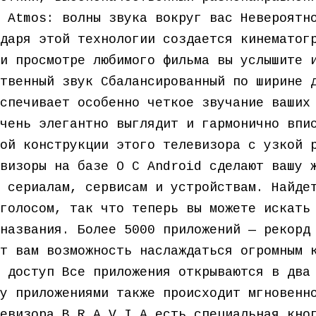
 Atmos: волны звука вокруг вас Невероятн
даря этой технологии создается кинематог
и просмотре любимого фильма вы услышите 
твенный звук Cбалансированный по ширине 
спечивает особенно четкое звучание ваших
чень элегантно выглядит и гармонично впи
ой конструкции этого телевизора с узкой 
визоры на базе О С Android сделают вашу 
 сериалам, сервисам и устройствам. Найде
голосом, так что теперь вы можете искать
названия. Более 5000 приложений — рекорд
т вам возможность наслаждаться огромным 
 доступ Все приложения открываются в два
у приложениями также происходит мгновенн
евизора B R A V I A есть специальная кно