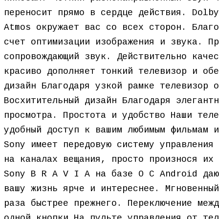
переносит прямо в сердце действия. Dolby
Atmos окружает вас со всех сторон. Благо
счет оптимизации изображения и звука. Пр
сопровождающий звук. Действительно качес
красиво дополняет тонкий телевизор и обе
дизайн Благодаря узкой рамке телевизор о
Восхитительный дизайн Благодаря элегантн
просмотра. Простота и удобство Наши теле
удобный доступ к вашим любимым фильмам и
Sony имеет передовую систему управления 
на каналах вещания, просто произнося их 
Sony B R A V I A на базе О С Android даю
вашу жизнь ярче и интереснее. Мгновенный
раза быстрее прежнего. Переключение межд
одной кнопки На пульте управления от тел