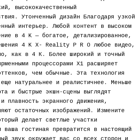
кий, высококачественный
ствия. Утонченный дизайн Благодаря узкой
енный интерьер. Любой контент в высоком
ение в 4 K — богатое, детализированное,
ешения 4 K X- Reality P R O любое видео,
но, как в 4 К. Более широкий и точный
ирменными процессорами X1 расширяет
оттенков, чем обычные. Эта технология
 еще натуральнее и реалистичнее. Меньше
рта и быстрые экшн-сцены выглядят
 и плавность экранного движения,
ляют остаточных изображений. Измените
оторый делает светлые участки
м ваша гостиная превратится в настоящий
ный звук окружает вас со всех сторон и