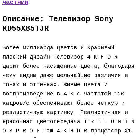
частями
Описание: Телевизор Sony
KD55X85TJR
Более миллиарда цветов и красивый
плоский дизайн Телевизор 4 K H D R
дарит более насыщенные цвета, благодаря
чему видны даже мельчайшие различия в
тонах и оттенках. Живые цвета и
воспроизведение в 4 K с частотой 120
кадров/с обеспечивают более четкую и
реалистичную картинку. Реалистичная и
красочная цветопередача T R I L U M I N
O S P R O и наш 4 K H D R процессор X1