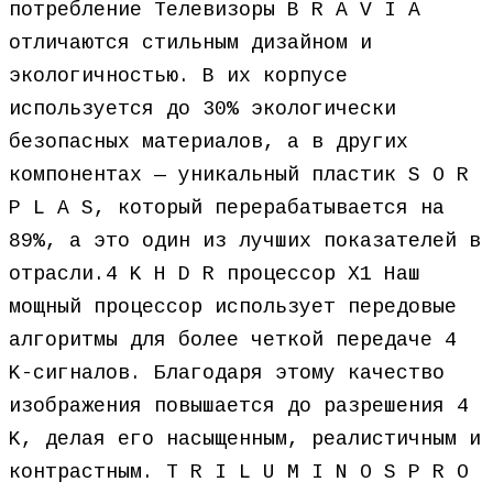
потребление Телевизоры B R A V I A
отличаются стильным дизайном и
экологичностью. В их корпусе
используется до 30% экологически
безопасных материалов, а в других
компонентах — уникальный пластик S O R
P L A S, который перерабатывается на
89%, а это один из лучших показателей в
отрасли.4 K H D R процессор X1 Наш
мощный процессор использует передовые
алгоритмы для более четкой передаче 4
K-сигналов. Благодаря этому качество
изображения повышается до разрешения 4
K, делая его насыщенным, реалистичным и
контрастным. T R I L U M I N O S P R O