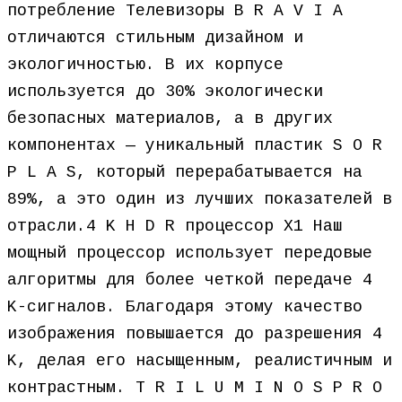
потребление Телевизоры B R A V I A
отличаются стильным дизайном и
экологичностью. В их корпусе
используется до 30% экологически
безопасных материалов, а в других
компонентах — уникальный пластик S O R
P L A S, который перерабатывается на
89%, а это один из лучших показателей в
отрасли.4 K H D R процессор X1 Наш
мощный процессор использует передовые
алгоритмы для более четкой передаче 4
K-сигналов. Благодаря этому качество
изображения повышается до разрешения 4
K, делая его насыщенным, реалистичным и
контрастным. T R I L U M I N O S P R O