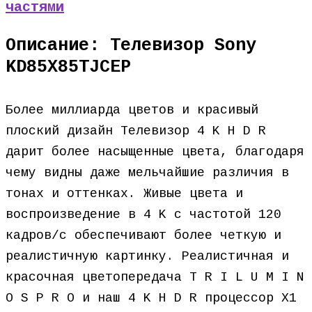
частями
Описание: Телевизор Sony
KD85X85TJCEP
Более миллиарда цветов и красивый
плоский дизайн Телевизор 4 K H D R
дарит более насыщенные цвета, благодаря
чему видны даже мельчайшие различия в
тонах и оттенках. Живые цвета и
воспроизведение в 4 K с частотой 120
кадров/с обеспечивают более четкую и
реалистичную картинку. Реалистичная и
красочная цветопередача T R I L U M I N
O S P R O и наш 4 K H D R процессор X1