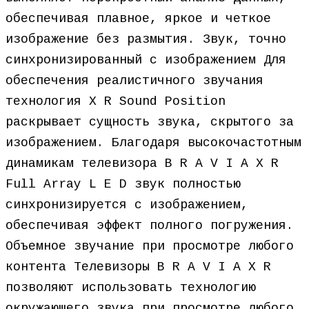
обеспечивая плавное, яркое и четкое
изображение без размытия. Звук, точно
синхронизированный с изображением Для
обеспечения реалистичного звучания
технология X R Sound Position
раскрывает сущность звука, скрытого за
изображением. Благодаря высокочастотным
динамикам телевизора B R A V I A X R
Full Array L E D звук полностью
синхронизируется с изображением,
обеспечивая эффект полного погружения.
Объемное звучание при просмотре любого
контента Телевизоры B R A V I A X R
позволяют использовать технологию
окружающего звука при просмотре любого