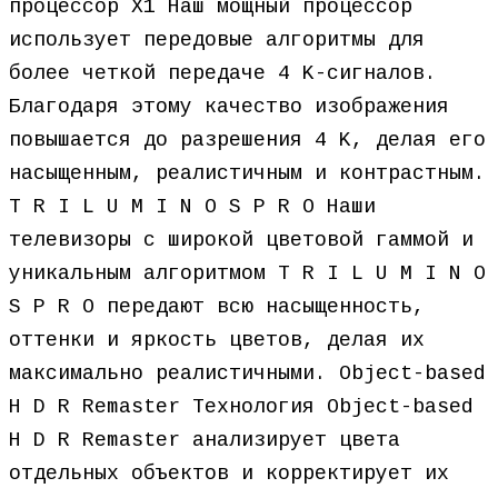
процессор X1 Наш мощный процессор
использует передовые алгоритмы для
более четкой передаче 4 K-сигналов.
Благодаря этому качество изображения
повышается до разрешения 4 K, делая его
насыщенным, реалистичным и контрастным.
T R I L U M I N O S P R O Наши
телевизоры с широкой цветовой гаммой и
уникальным алгоритмом T R I L U M I N O
S P R O передают всю насыщенность,
оттенки и яркость цветов, делая их
максимально реалистичными. Object-based
H D R Remaster Технология Object-based
H D R Remaster анализирует цвета
отдельных объектов и корректирует их