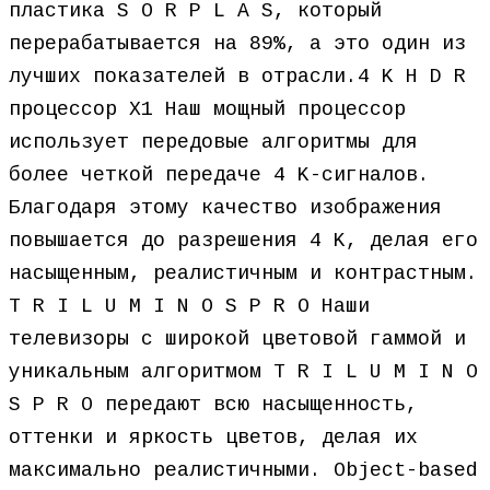
пластика S O R P L A S, который
перерабатывается на 89%, а это один из
лучших показателей в отрасли.4 K H D R
процессор X1 Наш мощный процессор
использует передовые алгоритмы для
более четкой передаче 4 K-сигналов.
Благодаря этому качество изображения
повышается до разрешения 4 K, делая его
насыщенным, реалистичным и контрастным.
T R I L U M I N O S P R O Наши
телевизоры с широкой цветовой гаммой и
уникальным алгоритмом T R I L U M I N O
S P R O передают всю насыщенность,
оттенки и яркость цветов, делая их
максимально реалистичными. Object-based