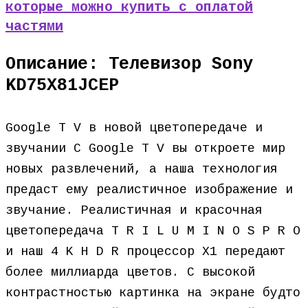
которые можно купить с оплатой
частями
Описание: Телевизор Sony
KD75X81JCEP
Google T V в новой цветопередаче и
звучании С Google T V вы откроете мир
новых развлечений, а наша технология
предаст ему реалистичное изображение и
звучание. Реалистичная и красочная
цветопередача T R I L U M I N O S P R O
и наш 4 K H D R процессор X1 передают
более миллиарда цветов. С высокой
контрастностью картинка на экране будто