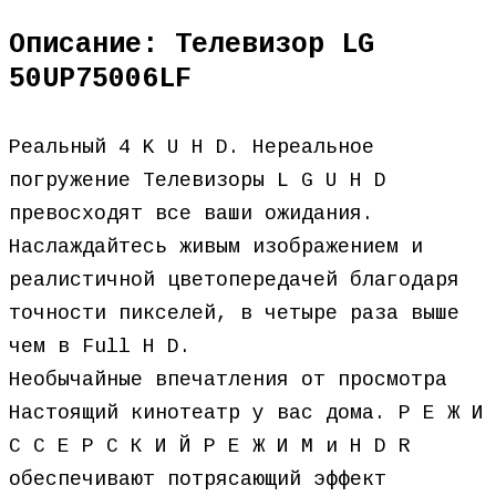
Описание: Телевизор LG
50UP75006LF
Реальный 4 K U H D. Нереальное
погружение Телевизоры L G U H D
превосходят все ваши ожидания.
Наслаждайтесь живым изображением и
реалистичной цветопередачей благодаря
точности пикселей, в четыре раза выше
чем в Full H D.
Необычайные впечатления от просмотра
Настоящий кинотеатр у вас дома. Р Е Ж И
С С Е Р С К И Й Р Е Ж И М и H D R
обеспечивают потрясающий эффект