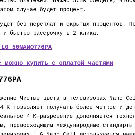
ество платежей. Важно лишь следить, чтоб
этом случае будет процент.
удет без переплат и скрытых процентов. П
 и быстро рассрочку в 2 клика.
 LG 50NANO776PA
е можно купить с оплатой частями
776PA
жение Чистые цвета в телевизорах Nano Ce
4 K позволяет получать более четкое и де
еальное 4 K-разрешение дополняется техно
м, превосходящим международные стандарты
левизорах L G Nano Cell используется наш