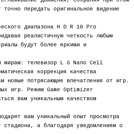
 сглаживание движения, сохраняя при этом
т точно передать оригинальное видение
ческого диапазона H D R 10 Pro
ридавая реалистичную четкость любым
ериалы будут более яркими и
м мирам: телевизор L G Nano Cell
оматическая коррекция качества
ам новые потрясающие впечатления от игр.
мых игр. Режим Game Optimizer
аться вам уникальным качеством
подарят вам уникальный опыт просмотра
у стадиона, а благодаря уведомлениям о