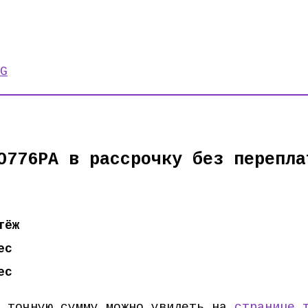
G
O776PA в рассрочку без перепла
тёж
ес
ес
, точную сумму можно увидеть на
странице 