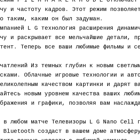
ежим F I L M M A K E R M O D E отключает
чу и частоту кадров. Этот режим позволяе
о таким, каким он был задуман.
мпанией L G технология расширения динами
чу и раскрывает все мельчайшие детали, п
тент. Теперь все ваши любимые фильмы и с
чатлений Из темных глубин к новым светлы
сками. Облачные игровые технологии и авт
еликолепным качеством картинки и дарят в
айтесь новым уровнем качества ваших люби
бражения и графики, позволяя вам наслажд
 в любом матче Телевизоры L G Nano Cell 
 Bluetooth создаст в вашем доме атмосфер