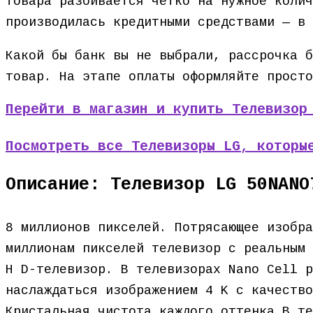
товара разбивается чётко на нужное колич
производилась кредитными средствами — в 
Какой бы банк вы не выбрали, рассрочка б
товар. На этапе оплаты оформляйте просто
Перейти в магазин и купить Телевизор
Посмотреть все Телевизоры LG, которы
Описание: Телевизор LG 50NANO
8 миллионов пикселей. Потрясающее изобра
миллионам пикселей телевизор с реальным 
H D-телевизор. В телевизорах Nano Cell р
наслаждаться изображением 4 K с качество
Кристальная чистота каждого оттенка В те