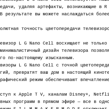
едачи, удаляя артефакты, возникающие в R
В результате вы можете наслаждаться боле
олютная точность цветопередачи телевизор
евизор L G Nano Cell восхищает не только
минималистичный дизайн телевизора позвол
го по-настоящему изысканным.
визоры L G Nano Cell с точной цветоперед
гий, превратят ваш дом в настоящий кинот
рафический режим обеспечивают впечатлени
ступ к Apple T V, каналам Disney+, Netfl
вных программ в прямом эфире — все в одн