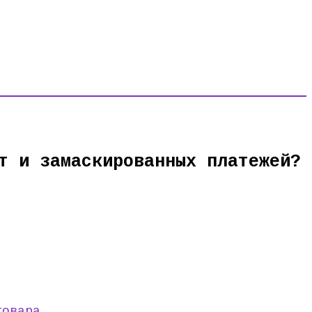
т и замаскированных платежей?
товара
.