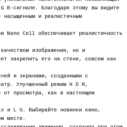
 G B-сигнале. Благодаря этому вы видите
е насыщенным и реалистичным
ов Nano Cell обеспечивает реалистичность
 качеством изображения, но и
яет закрепить его на стене, совсем как
ачей и экранами, созданными с
еатр. Улучшенный режим H D R,
е от просмотра, как в настоящем
ix и L G. Выбирайте новинки кино,
ом месте.