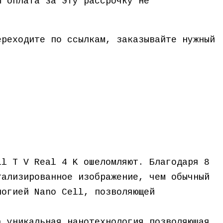
ы оплата за эту рассрочку не
ереходите по ссылкам, заказывайте нужный
ll T V Real 4 K ошеломляют. Благодаря 8
тализированное изображение, чем обычный
логией Nano Cell, позволяющей
.
а уникальная нанотехнология позволяющая