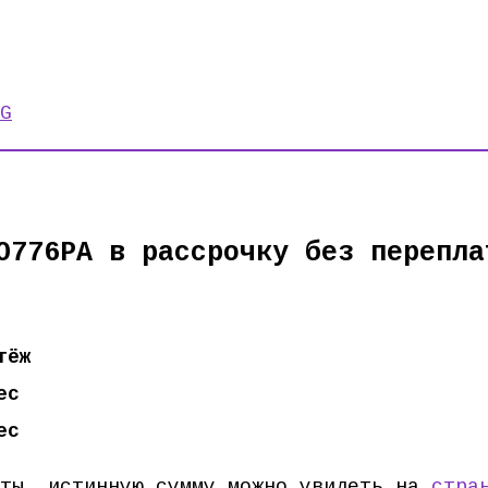
G
O776PA в рассрочку без перепла
тёж
ес
ес
ёты, истинную сумму можно увидеть на
стра