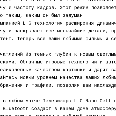
ежим F I L M M A K E R M O D E отключает
чу и частоту кадров. Этот режим позволяе
о таким, каким он был задуман.
мпанией L G технология расширения динами
чу и раскрывает все мельчайшие детали, п
тент. Теперь все ваши любимые фильмы и с
чатлений Из темных глубин к новым светлы
сками. Облачные игровые технологии и авт
еликолепным качеством картинки и дарят в
айтесь новым уровнем качества ваших люби
бражения и графики, позволяя вам наслажд
 в любом матче Телевизоры L G Nano Cell 
 Bluetooth создаст в вашем доме атмосфер