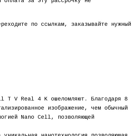
ы оплата за эту рассрочку не
ереходите по ссылкам, заказывайте нужный
ll T V Real 4 K ошеломляют. Благодаря 8
тализированное изображение, чем обычный
логией Nano Cell, позволяющей
.
а уникальная нанотехнология позволяющая