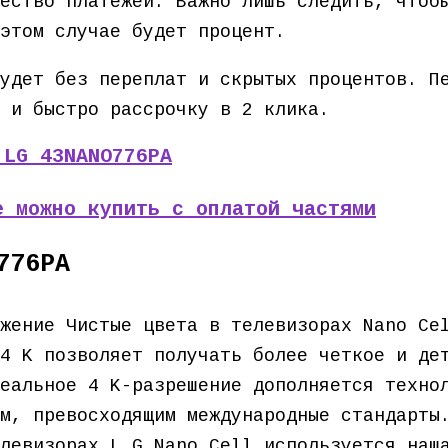
ество платежей. Важно лишь следить, чтоб
этом случае будет процент.
удет без переплат и скрытых процентов. П
 и быстро рассрочку в 2 клика.
 LG 43NANO776PA
е можно купить с оплатой частями
776PA
жение Чистые цвета в телевизорах Nano Ce
4 K позволяет получать более четкое и де
еальное 4 K-разрешение дополняется техно
м, превосходящим международные стандарты
левизорах L G Nano Cell используется наш