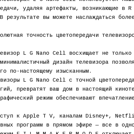
едачи, удаляя артефакты, возникающие в R
В результате вы можете наслаждаться боле
олютная точность цветопередачи телевизор
евизор L G Nano Cell восхищает не только
минималистичный дизайн телевизора позвол
го по-настоящему изысканным.
визоры L G Nano Cell с точной цветоперед
гий, превратят ваш дом в настоящий кинот
рафический режим обеспечивают впечатлени
ступ к Apple T V, каналам Disney+, Netfl
вных программ в прямом эфире — все в одн