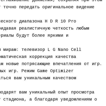
 сглаживание движения, сохраняя при этом
т точно передать оригинальное видение
ческого диапазона H D R 10 Pro
ридавая реалистичную четкость любым
ериалы будут более яркими и
м мирам: телевизор L G Nano Cell
оматическая коррекция качества
ам новые потрясающие впечатления от игр.
мых игр. Режим Game Optimizer
аться вам уникальным качеством
подарят вам уникальный опыт просмотра
у стадиона, а благодаря уведомлениям о