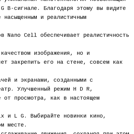
 G B-сигнале. Благодаря этому вы видите
е насыщенным и реалистичным
ов Nano Cell обеспечивает реалистичность
 качеством изображения, но и
яет закрепить его на стене, совсем как
ачей и экранами, созданными с
еатр. Улучшенный режим H D R,
е от просмотра, как в настоящем
ix и L G. Выбирайте новинки кино,
ом месте.