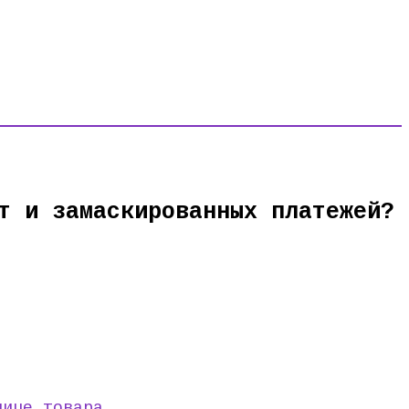
т и замаскированных платежей?
нице товара
.