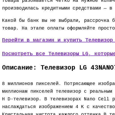
товара разбивается чётко на нужное колич
производилась кредитными средствами — в 
Какой бы банк вы не выбрали, рассрочка б
товар. На этапе оплаты оформляйте просто
Перейти в магазин и купить Телевизор
Посмотреть все Телевизоры LG, которы
Описание: Телевизор LG 43NANO
8 миллионов пикселей. Потрясающее изобра
миллионам пикселей телевизор с реальным 
H D-телевизор. В телевизорах Nano Cell р
наслаждаться изображением 4 K с качество
Кристальная чистота каждого оттенка В те