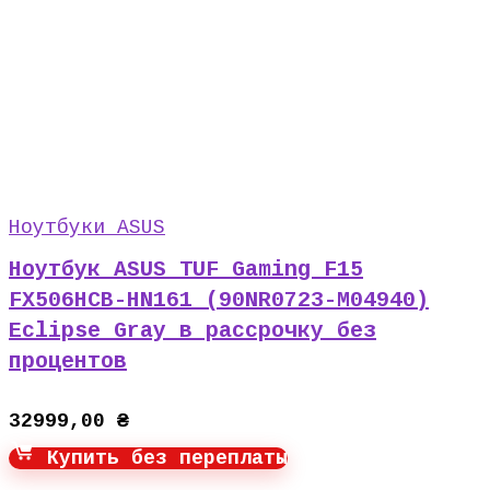
Ноутбуки ASUS
Ноутбук ASUS TUF Gaming F15
FX506HCB-HN161 (90NR0723-M04940)
Eclipse Gray в рассрочку без
процентов
32999,00
₴
Купить без переплаты