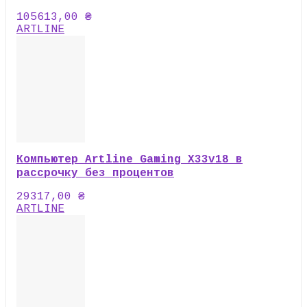
105613,00
₴
ARTLINE
Компьютер Artline Gaming X33v18 в
рассрочку без процентов
29317,00
₴
ARTLINE