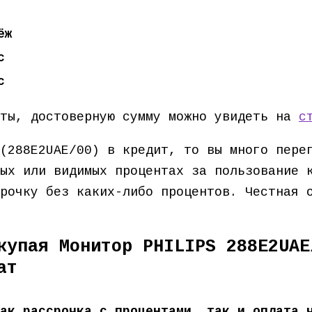
ёж
с
с
ёты, достоверную сумму можно увидеть на
с
(288E2UAE/00) в кредит, то вы много пере
ых или видимых процентах за пользование 
срочку без каких-либо процентов. Честная
купая Монитор PHILIPS 288E2UAE
ат
ак рассрочка с процентами, так и оплата 