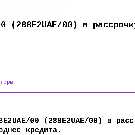
00 (288E2UAE/00) в рассрочк
торы
8E2UAE/00 (288E2UAE/00) в расс
однее кредита.