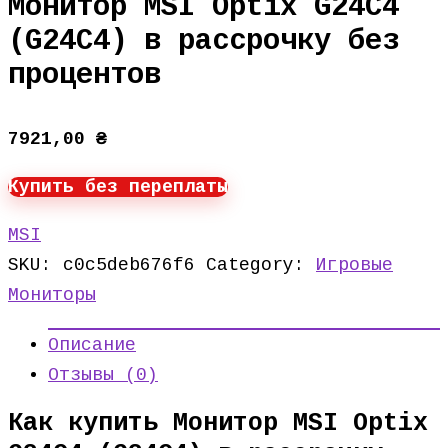
Монитор MSI Optix G24C4
(G24C4) в рассрочку без
процентов
7921,00
₴
Купить без переплаты
MSI
SKU:
c0c5deb676f6
Category:
Игровые
Мониторы
Описание
Отзывы (0)
Как купить Монитор MSI Optix