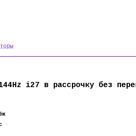
торы
144Hz i27 в рассрочку без пере
ёж
с