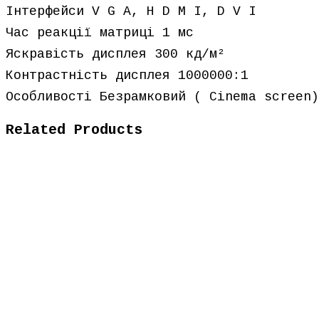
Інтерфейси V G A, H D M I, D V I
Час реакції матриці 1 мс
Яскравість дисплея 300 кд/м²
Контрастність дисплея 1000000:1
Особливості Безрамковий ( Сinema screen)
Related Products