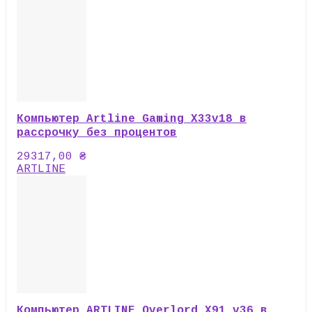
Компьютер Artline Gaming X33v18 в
рассрочку без процентов
29317,00
₴
ARTLINE
Компьютер ARTLINE Overlord X91 v36 в