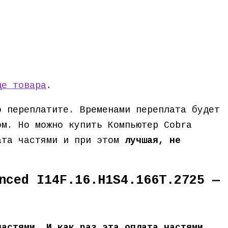
це товара
.
о переплатите. Временами переплата будет
ом. Но можно купить Компьютер Cobra
лата частями и при этом
лучшая, не
nced I14F.16.H1S4.166T.2725 —
частями. И как раз эта оплата частями