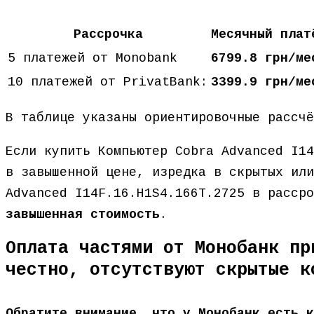
Рассрочка
Месячный плат
5 платежей от Monobank
6799.8 грн/ме
10 платежей от PrivatBank:
3399.9 грн/ме
В таблице указаны ориентировочные рассч
Если купить Компьютер Cobra Advanced I14
в завышенной цене, изредка в скрытых или
Advanced I14F.16.H1S4.166T.2725 в расср
завышенная стоимость
.
Оплата частями от Монобанк пр
честно, отсутствуют скрытые к
Обратите внимание, что у Монобанк есть к