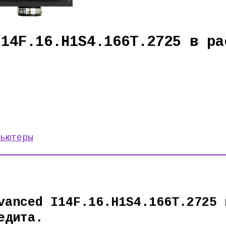
I14F.16.H1S4.166T.2725 в ра
ьютеры
vanced I14F.16.H1S4.166T.2725 
едита.