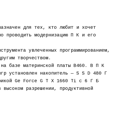
назначен для тех, кто любит и хочет
но проводить модернизацию П К и его
нструмента увлеченных программированием,
другим творчеством.
 на базе материнской платы B460. В П К
игр установлен накопитель — S S D 480 Г
фикой Ge Force G T X 1660 Ti с 6 Г Б
в высоком разрешении, продуктивной