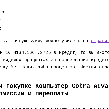
ёж
с
с
ёты, точную сумму можно увидеть на
страни
F.16.H1S4.166T.2725 в кредит, то вы мног
 видимых процентах за пользование кредит
очку без каких-либо процентов. Чистая оп
и покупке Компьютер Cobra Adva
омиссии и переплаты
ак рассрочка с процентами, так и оплата 