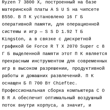
Ryzen 7 3800 X, построенный на базе
материнской платы A S U S на чипсете
B550. В П К установлено 16 Г Б
оперативной памяти, для операционной
системы и игр — S S D 1.92 Т Б
Kingston, а в связке с дискретной
графикой Ge Force R T X 2070 Super с 8
Г Б выделенной памяти этот П К является
прекрасным инструментом для современных
игр в высоком разрешении, продуктивной
работы и домашних развлечений. П К
оснащен Б П 700 Вт Chieftec.
Профессиональная сборка компьютера C O
B R A обеспечит оптимальный воздушный
поток внутри корпуса, а значит, и