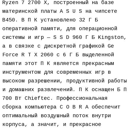
Ryzen 7 2700 X, построенный на базе
материнской платы A S U S на чипсете
B450. В П К установлено 32 Г Б
оперативной памяти, для операционной
системы и игр — S S D 960 Г Б Kingston,
а в связке с дискретной графикой Ge
Force R T X 2060 с 6 Г Б выделенной
памяти этот П К является прекрасным
инструментом для современных игр в
высоком разрешении, продуктивной работы
и домашних развлечений. П К оснащен Б П
700 Вт Chieftec. Профессиональная
сборка компьютера C O B R A обеспечит
оптимальный воздушный поток внутри
корпуса, а значит, и прекрасное