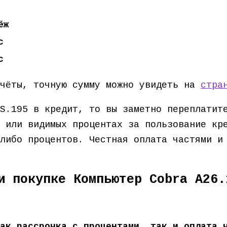
ёж
с
с
счёты, точную сумму можно увидеть на
стра
S.195 в кредит, то вы заметно переплатит
 или видимых процентах за пользование кр
-либо процентов. Честная оплата частями 
и покупке Компьютер Cobra A26.
ак рассрочка с процентами, так и оплата 