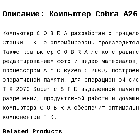
Описание: Компьютер Cobra A26
Компьютер C O B R A разработан с прицело
Стенки П К не опломбированы производител
Также компьютер C O B R A легко справитс
редактированием фото и видео материалов,
процессором A M D Ryzen 5 2600, построен
оперативной памяти, для операционной сис
T X 2070 Super с 8 Г Б выделенной памяти
разрешении, продуктивной работы и домашн
компьютера C O B R A обеспечит оптимальн
компонентов П К.
Related Products