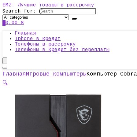
EMZ: Лучшие товары в рассрочку
Search for:
0
0,00
₴
Главная
Iphone в кредит
Телефоны в рассрочку
Телефоны в кредит без переплаты
Главная
Игровые компьютеры
Компьютер Cobra
🔍