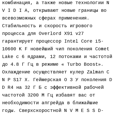
комбинация, а также новые технологии N
V I D I A, открывают новые границы во
всевозможных сферах применения.
Стабильность и скорость игрового
процесса для Overlord X91 v27
гарантирует процессор Intel Core i5-
10600 K F новейший чип поколения Comet
Lake c 6 ядрами, 12 потоками и частотой
до 4.8 Г Гц в режиме « Turbo Boost».
Охлаждение осуществляет кулер Zalman C
N P S17 X. Геймерская О З У поколения D
D R4 на 32 Г Б с эффективной рабочей
частотой 3200 М Гц избавят вас от
необходимости апгрейда в ближайшие
годы. Сверхскоростной N V M E S S D-