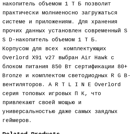
накопитель объемом 1 Т Б позволит
практически молниеносно загружаться
системе и приложениям. Для хранения
прочих данных установлен современный S
S D-накопитель объемом 1 Т Б.ﾠ
Корпусом для всехﾠкомплектующих
Overlord X91 v27 выбран Air Hawk с
блоком питания 850 Вт сертификации 80+
Bronze и комплектом светодиодных R G B-
вентиляторов. A R T L I N E Overlord
серия топовых игровых П К, что
привлекают своей мощью и
универсальностью даже самых заядлых
геймеров.