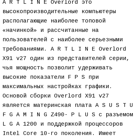
A R T L I N E Overlord это
высокопроизводительные компьютеры
располагающие наиболее топовой
«начинкой» и рассчитанные на
пользователей с наиболее серьезными
требованиями. A R T L I N E Overlord
X91 v27 один из представителей серии,
чья мощность позволит удерживать
высокие показатели F P S при
максимальных настройках графики.ﾠ
Основой сборки Overlord X91 v27
является материнская плата A S U S T U
F G A M I N G Z490- P L U S с разъемом
L G A 1200 и поддержкой процессоров
Intel Core 10-го поколения. Имеет