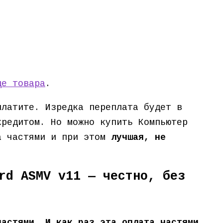
це товара
.
платите. Изредка переплата будет в
кредитом. Но можно купить Компьютер
та частями и при этом
лучшая, не
rd ASMV v11 — честно, без
частями. И как раз эта оплата частями