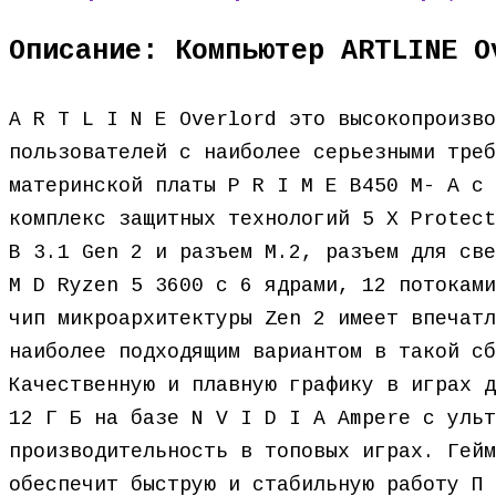
Описание: Компьютер ARTLINE O
A R T L I N E Overlord это высокопроизво
пользователей с наиболее серьезными тре
материнской платы P R I M E B450 M- A с 
комплекс защитных технологий 5 X Protect
B 3.1 Gen 2 и разъем M.2, разъем для све
M D Ryzen 5 3600 с 6 ядрами, 12 потоками
чип микроархитектуры Zen 2 имеет впечатл
наиболее подходящим вариантом в такой сб
Качественную и плавную графику в играх д
12 Г Б на базе N V I D I A Ampere с ульт
производительность в топовых играх. Гейм
обеспечит быструю и стабильную работу П