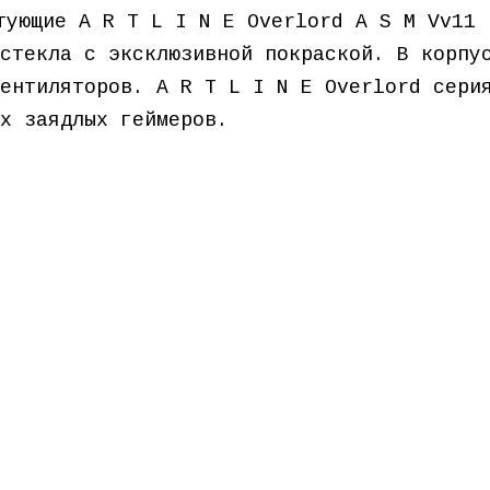
тующие A R T L I N E Overlord A S M Vv11 
стекла с эксклюзивной покраской. В корпу
ентиляторов. A R T L I N E Overlord сери
х заядлых геймеров.