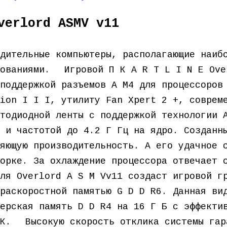
verlord ASMV v11
дительные компьютеры, располагающие наиб
бованиями.ﾠ Игровой П К A R T L I N E Ove
поддержкой разъемов A M4 для процессоров
ion I I I, утилиту Fan Xpert 2 +, соврем
тодиодной ленты с поддержкой технологии 
 и частотой до 4.2 Г Гц на ядро. Созданн
яющую производительность. А его удачное 
орке. За охлаждение процессора отвечает 
ля Overlord A S M Vv11 создаст игровой г
раскоростной памятью G D D R6. Данная ви
ерская память D D R4 на 16 Г Б с эффекти
 К.ﾠ Высокую скорость отклика системы гар