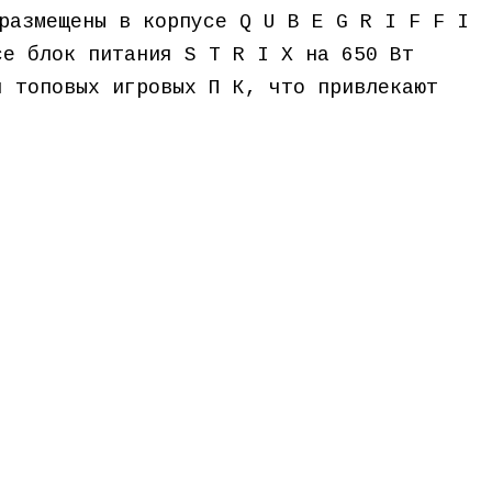
размещены в корпусе Q U B E G R I F F I
се блок питания S T R I X на 650 Вт
я топовых игровых П К, что привлекают