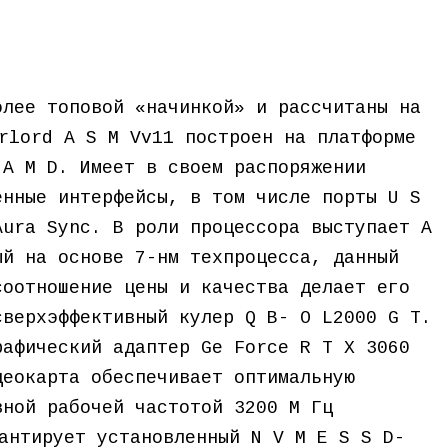
олее топовой «начинкой» и рассчитаны на
rlord A S M Vv11 построен на платформе
 A M D. Имеет в своем распоряжении
енные интерфейсы, в том числе порты U S
Aura Sync. В роли процессора выступает A
ый на основе 7-нм техпроцесса, данный
соотношение цены и качества делает его
сверхэффективный кулер Q B- O L2000 G T.
рафический адаптер Ge Force R T X 3060
деокарта обеспечивает оптимальную
вной рабочей частотой 3200 М Гц
антирует установленный N V M E S S D-