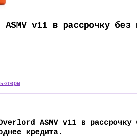
d ASMV v11 в рассрочку без 
ьютеры
Overlord ASMV v11 в рассрочку 
однее кредита.