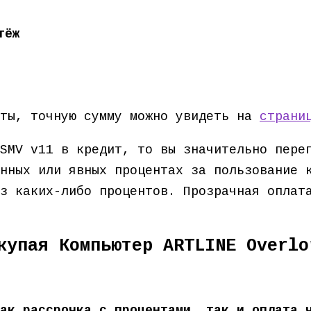
тёж
ёты, точную сумму можно увидеть на
страни
SMV v11 в кредит, то вы значительно пере
нных или явных процентах за пользование 
ез каких-либо процентов. Прозрачная опла
купая Компьютер ARTLINE Overlo
ак рассрочка с процентами, так и оплата 