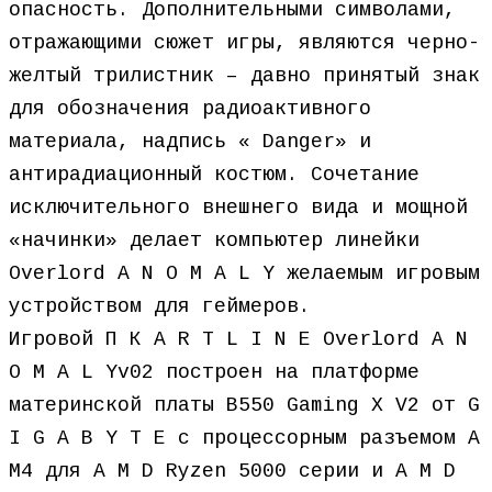
опасность. Дополнительными символами,
отражающими сюжет игры, являются черно-
желтый трилистник – давно принятый знак
для обозначения радиоактивного
материала, надпись « Danger» и
антирадиационный костюм. Сочетание
исключительного внешнего вида и мощной
«начинки» делает компьютер линейки
Overlord A N O M A L Y желаемым игровым
устройством для геймеров.
Игровой П К A R T L I N E Overlord A N
O M A L Yv02 построен на платформе
материнской платы B550 Gaming X V2 от G
I G A B Y T E с процессорным разъемом A
M4 для A M D Ryzen 5000 серии и A M D