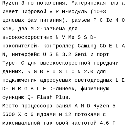
Ryzen 3-го поколения. Материнская плата
имеет цифровой V R M-модуль (10+3
целевых фаз питания), разъем P C Ie 4.0
x16, два M.2-разъема для
высокоскоростных N V Me S S D-
накопителей, контроллер Gaming Gb E L A
N, интерфейс U S B 3.2 Gen1 и порт
Type- C для высокоскоростной передачи
данных, R G B F U S I O N 2.0 для
подключения адресуемых светодиодных L E
D- и R G B L E D-линеек, фирменную
функцию Q- Flash Plus.
Место процессора занял A M D Ryzen 5
5600 X с 6 ядрами и 12 потоками с
максимальной тактовой частотой 4.6 Г