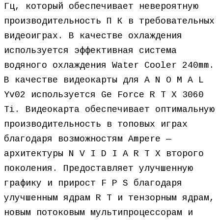
Гц, который обеспечивает невероятную
производительность П К в требовательных
видеоиграх. В качестве охлаждения
используется эффективная система
водяного охлаждения Water Cooler 240mm.
В качестве видеокарты для A N O M A L
Yv02 используется Ge Force R T X 3060
Ti. Видеокарта обеспечивает оптимальную
производительность в топовых играх
благодаря возможностям Ampere —
архитектуры N V I D I A R T X второго
поколения. Предоставляет улучшенную
графику и прирост F P S благодаря
улучшенным ядрам R T и тензорным ядрам,
новым потоковым мультипроцессорам и