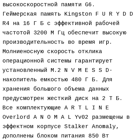
высокоскоростной памяти G6.
Геймерская память Kingston F U R Y D D
R4 на 16 Г Б с эффективной рабочей
частотой 3200 М Гц обеспечит высокую
производительность во время игр.
Молниеносную скорость отклика
операционной системы гарантирует
установленный M.2 N V M E S S D-
накопитель емкостью 480 Г Б. Для
хранения большого объема данных
предусмотрен жесткий диск на 2 Т Б.
Все комплектующие A R T L I N E
Overlord A N O M A L Yv02 размещены в
эффектном корпусе Stalker Anomaly,
дополнены блоком питания 850 Вт